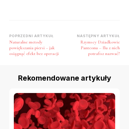
Nawigacja
POPRZEDNI ARTYKUŁ
NASTĘPNY ARTYKUŁ
Naturalne metody
Rzymscy Dziadkowie
wpisu
powiększania piersi – jak
Panteonu – Ilu z nich
osiągnąć efekt bez operacji
potrafisz nazwać?
Rekomendowane artykuły