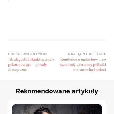
Nawigacja
POPRZEDNI ARTYKUŁ
NASTĘPNY ARTYKUŁ
Jak złagodzić skutki zatrucia
Rumieńce u maluchów – co
wpisu
pokarmowego – porady
oznaczają czerwone policzki
dietetyczne
u niemowląt i dzieci
Rekomendowane artykuły