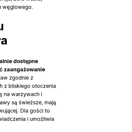
du węglowego.
u
ła
alnie dostępne
lić zaangażowanie
raw zgodnie z
 z bliskiego otoczenia
ię na warzywach i
awy są świeższe, mają
ującej. Dla gości to
iadczenia i umożliwia