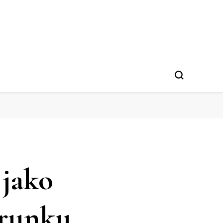
jako
erunku