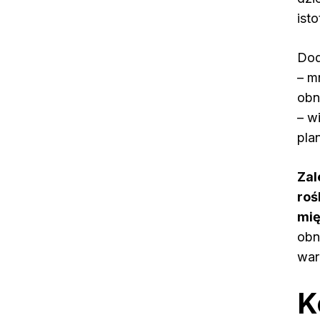
ist
Dod
– m
obn
– w
pla
Zal
roś
mię
obn
war
K