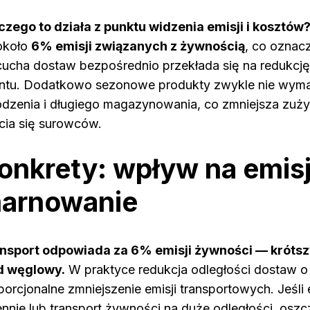
czego to działa z punktu widzenia emisji i kosztów
około
6% emisji związanych z żywnością
, co oznacz
cucha dostaw bezpośrednio przekłada się na redukc
ntu. Dodatkowo sezonowe produkty zwykle nie wyma
odzenia i długiego magazynowania, co zmniejsza zużyc
cia się surowców.
onkrety: wpływ na emisj
arnowanie
nsport odpowiada za 6% emisji żywności — krótsz
d węglowy.
W praktyce redukcja odległości dostaw o
porcjonalne zmniejszenie emisji transportowych. Jeśli
ennie lub transport żywności na duże odległości, os