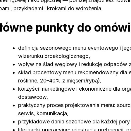
ketingowej i ekologicznej — poniżej znajdziesz rozwin
zbami, przykładami i krokami do wdrożenia.
łówne punkty do omówi
definicja sezonowego menu eventowego i jeg
wizerunku proekologicznego,
wpływ na ślad węglowy i redukcję odpadów z
skład procentowy menu rekomendowany dla 
roślinne, 20–40% z mięsem/rybą),
korzyści marketingowe i ekonomiczne dla org
dostawców,
praktyczny proces projektowania menu: sourci
serwis, komunikacja,
przykładowe dania sezonowe dla każdej pory 
life-hacki operacyjne: rejestracja preferencji, 