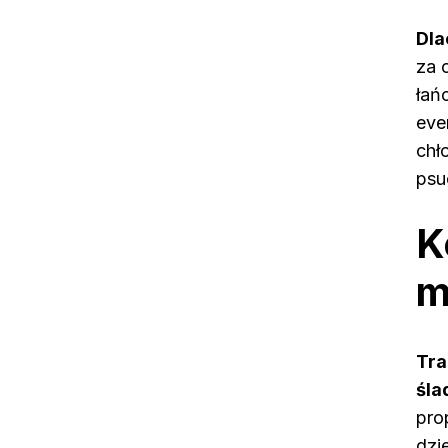
Dla
za 
łań
eve
chł
psu
K
m
Tra
śla
pro
dzi