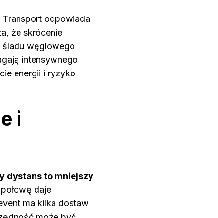
?
Transport odpowiada
a, że skrócenie
ję śladu węglowego
gają intensywnego
ie energii i ryzyko
e i
y dystans to mniejszy
 połowę daje
 event ma kilka dostaw
zczędność może być