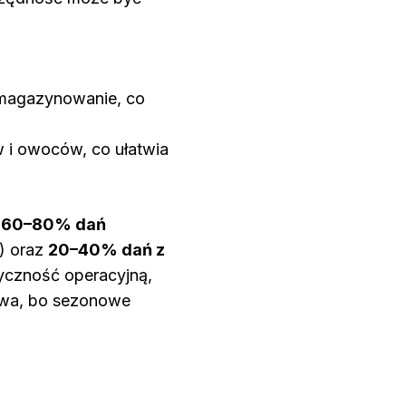
 magazynowanie, co
i owoców, co ułatwia
ę
60–80% dań
) oraz
20–40% dań z
tyczność operacyjną,
twa, bo sezonowe