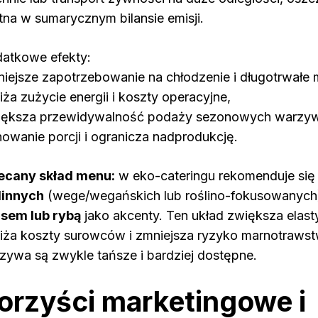
otna w sumarycznym bilansie emisji.
atkowe efekty:
niejsze zapotrzebowanie na chłodzenie i długotrwałe
iża zużycie energii i koszty operacyjne,
iększa przewidywalność podaży sezonowych warzyw 
nowanie porcji i ogranicza nadprodukcję.
ecany skład menu:
w eko-cateringu rekomenduje si
linnych
(wege/wegańskich lub roślino-fokusowanych
sem lub rybą
jako akcenty. Ten układ zwiększa elas
iża koszty surowców i zmniejsza ryzyko marnotraws
zywa są zwykle tańsze i bardziej dostępne.
orzyści marketingowe i