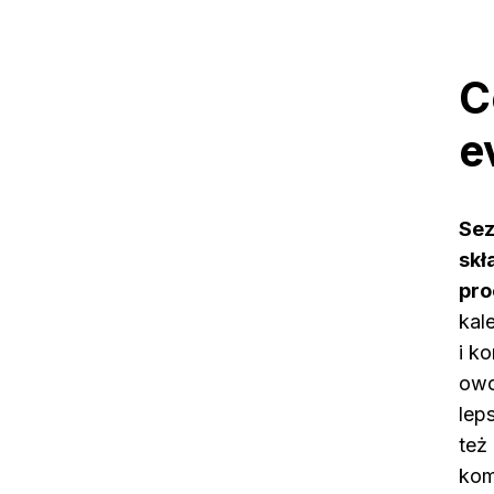
C
e
Sez
skł
pro
kal
i k
owo
lep
też
kom