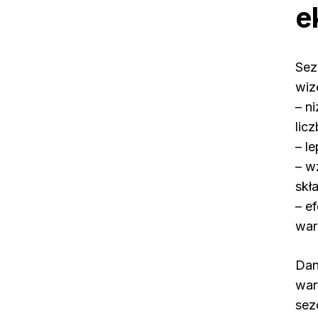
e
Sez
wiz
– n
lic
– l
– w
skł
– e
war
Dan
war
sez