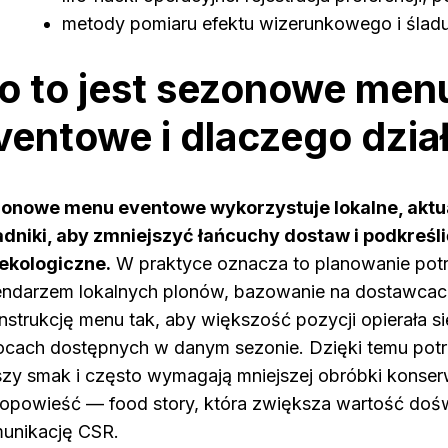
metody pomiaru efektu wizerunkowego i śla
o to jest sezonowe men
ventowe i dlaczego dzia
onowe menu eventowe wykorzystuje lokalne, aktu
adniki, aby zmniejszyć łańcuchy dostaw i podkreś
ekologiczne.
W praktyce oznacza to planowanie pot
endarzem lokalnych plonów, bazowanie na dostawcach
onstrukcję menu tak, aby większość pozycji opierała s
cach dostępnych w danym sezonie. Dzięki temu potr
szy smak i często wymagają mniejszej obróbki konserw
 opowieść — food story, która zwiększa wartość dośw
unikację CSR.