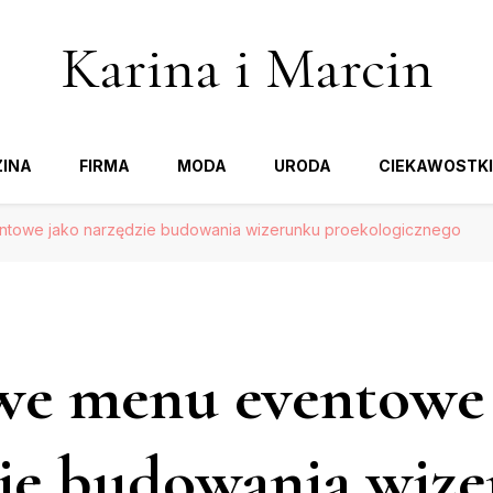
Karina i Marcin
INA
FIRMA
MODA
URODA
CIEKAWOSTKI
towe jako narzędzie budowania wizerunku proekologicznego
we menu eventowe 
ie budowania wiz