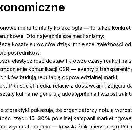
konomiczne
onowe menu to nie tylko ekologia — to także konkretn
erunkowe. Oto najważniejsze mechanizmy:
iższe koszty surowców dzięki mniejszej zależności od 
zbie pośredników,
epsza elastyczność dostaw i krótsze czasy reakcji na 
zmocnienie komunikacji CSR — eventy z transparen
adników budują reputację odpowiedzialnej marki,
fekt PR i social media: relacje z dostawcami, zdjęcia 
sztaty kulinarne generują udostępnienia i wzrost zain
e z praktyki pokazują, że organizatorzy notują wzros
tości rzędu
15–30%
po silnej kampanii marketingowe
onowym cateringiem — to wskaźnik mierzalnego ROI