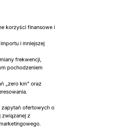
e korzyści finansowe i
importu i mniejszej
zmiany frekwencji,
tnym pochodzeniem
dań „zero km” oraz
teresowania.
t zapytań ofertowych o
j związanej z
 marketingowego.