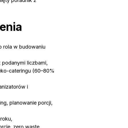
ięty poradnik z
enia
o rola w budowaniu
 podanymi liczbami,
eko-cateringu (60–80%
anizatorów i
ng, planowanie porcji,
roku,
porcje, zero waste,