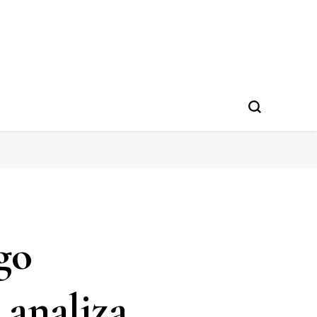
go
 analiza