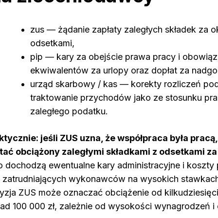
zus — żądanie zapłaty zaległych składek za ok
odsetkami,
pip — kary za obejście prawa pracy i obowią
ekwiwalentów za urlopy oraz dopłat za nadgo
urząd skarbowy / kas — korekty rozliczeń p
traktowanie przychodów jako ze stosunku prac
zaległego podatku.
ktycznie: jeśli ZUS uzna, że współpraca była prac
tać obciążony zaległymi składkami z odsetkami za 
o dochodzą ewentualne kary administracyjne i koszty
m zatrudniających wykonawców na wysokich stawkach
yzja ZUS może oznaczać obciążenie od kilkudziesięci
ad 100 000 zł, zależnie od wysokości wynagrodzeń i 