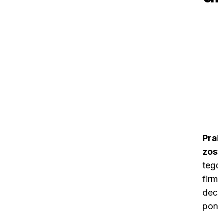
Pra
zos
teg
fir
dec
pon