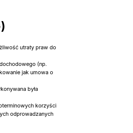
)
żliwość utraty praw do
u dochodowego (np.
tkowanie jak umowa o
wykonywana była
goterminowych korzyści
ższych odprowadzanych