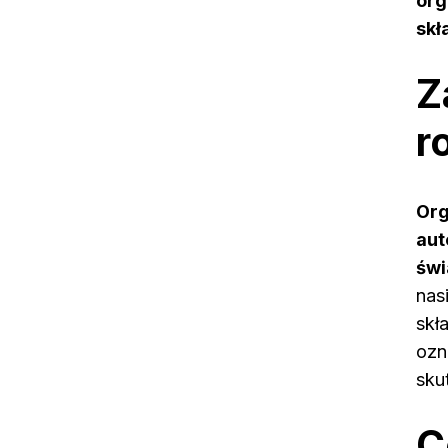
org
skł
Z
r
Org
aut
świ
nas
skł
ozn
sku
C