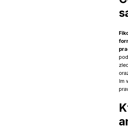
s
Fik
for
pra
pod
zle
ora
Im 
pra
K
a