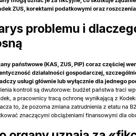
any mogą uznać je za fikcyjne, co skutkuje żądani
adek ZUS, korektami podatkowymi oraz roszczeni
arys problemu i dlaczeg
osną
any państwowe (KAS, ZUS, PIP) coraz częściej wer
entyczność działalności gospodarczej, szczególni
adczy usługi głównie lub wyłącznie dla jednego po
ilenia kontroli są dwutorowe: budżet państwa traci w
adek, a pracownicy tracą ochronę wynikającą z Kodek
acza to, że pozorna zmiana zatrudnienia z etatu na B
tkować znaczącymi obciążeniami finansowymi dla obu
o organy uznają za «fik