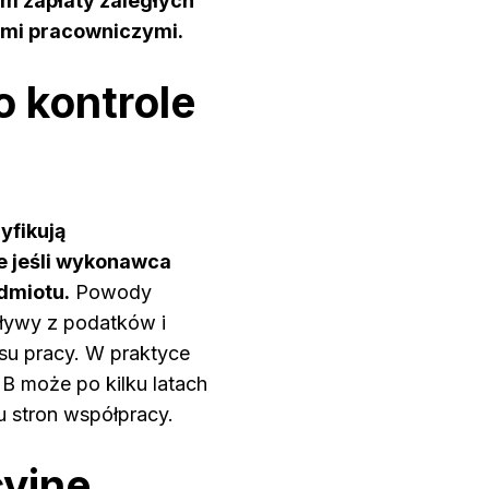
em zapłaty zaległych
ami pracowniczymi.
o kontrole
yfikują
e jeśli wykonawca
dmiotu.
Powody
pływy z podatków i
su pracy. W praktyce
2B może po kilku latach
 stron współpracy.
cyjne