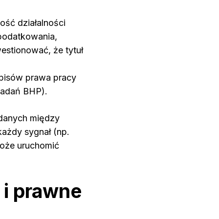
ść działalności
opodatkowania,
estionować, że tytuł
episów prawa pracy
 badań BHP).
 danych między
każdy sygnał (np.
może uruchomić
 i prawne