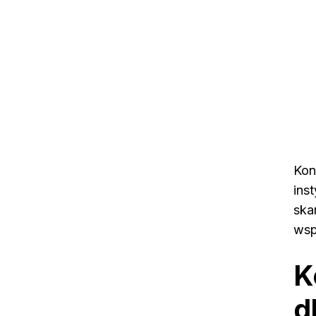
Kon
ins
ska
wsp
K
d