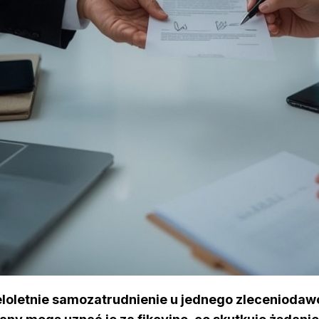
loletnie samozatrudnienie u jednego zleceniodaw