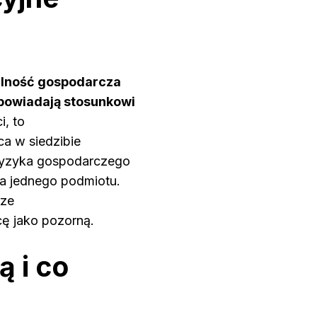
łalność gospodarcza
dpowiadają stosunkowi
, to
a w siedzibie
 ryzyka gospodarczego
la jednego podmiotu.
sze
ę jako pozorną.
ą i co