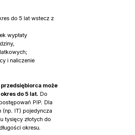
res do 5 lat wstecz z
zek wypłaty
dziny,
odatkowych;
y i naliczenie
ą, przedsiębiorca może
okres do 5 lat.
Do
 postępowań PIP. Dla
 (np. IT) pojedyncza
u tysięcy złotych do
długości okresu.