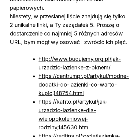
papierowych.
Niestety, w przesłanej liście znajdują się tylko
2 unikalne linki, a Ty zażądałeś 5. Proszę o
dostarczenie co najmniej 5 różnych adresów
URL, bym mógł wylosować i zwrócić ich pięć.
http://www.budujemy.org.pl/jak-
urzadzic-lazienke-z-oknem/
https://centrumpr.pl/artykul/modne-
dodatki-do-lazienki-co-warto-
kupic,148754.html
https://kafito.pl/artykul/jak-
urzadzic-lazienke-dla-
wielopokoleniowej-
rodziny,145630.html
https://redtips.pl/zycie/lazienka-