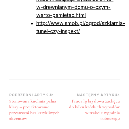
w-drewnianym-domu-o-czym-
warto-pamietac.html
http://www.smob.pl/ogrod/szklarnia-
tunel-czy-inspekt/
Nawigacja
POPRZEDNI ARTYKUŁ
NASTĘPNY ARTYKUŁ
Stonowana kuchnia pełna
Praca hybrydowa zachęca
wpisu
klasy – projektowanie
do kilku krótkich wypadów
przestrzeni bez krzykliwych
w trakcie tygodnia
akcentów
roboczego