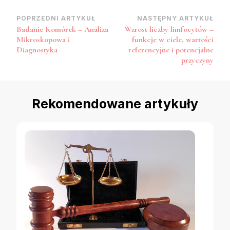
Nawigacja
POPRZEDNI ARTYKUŁ
NASTĘPNY ARTYKUŁ
Badanie Komórek – Analiza
Wzrost liczby limfocytów –
wpisu
Mikroskopowa i
funkcje w ciele, wartości
Diagnostyka
referencyjne i potencjalne
przyczyny
Rekomendowane artykuły